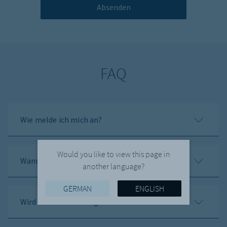
FAQ
Wie melde ich mich an?
Would you like to view this page in
Wann findet das Webinar statt?
another language?
GERMAN
ENGLISH
Wird das Webinar aufgezeichnet?