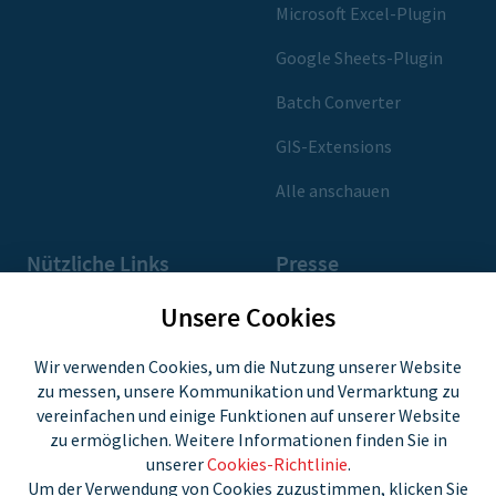
Microsoft Excel-Plugin
Google Sheets-Plugin
Batch Converter
GIS-Extensions
Alle anschauen
Nützliche Links
Presse
Support und FAQ
Pressekontakt
Unsere Cookies
what3words-Nutzung
Pressematerialien
Wir verwenden Cookies, um die Nutzung unserer Website
zu messen, unsere Kommunikation und Vermarktung zu
Community
vereinfachen und einige Funktionen auf unserer Website
zu ermöglichen. Weitere Informationen finden Sie in
Konto
unserer
Cookies-Richtlinie
.
Um der Verwendung von Cookies zuzustimmen, klicken Sie