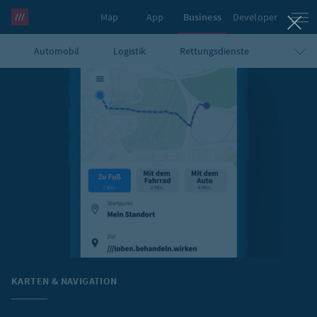
Map
App
Business
Developer
Automobil
Logistik
Rettungsdienste
what3words Pro
Taxi-Apps
Karten & Navigation
Tourismus, Events & Veranstaltungsorte
E-Commerce
KARTEN & NAVIGATION