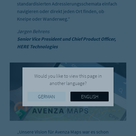
standardisierten Adressierungsschemata einfach
navigieren oder direkt jeden Ort finden, ob
Kneipe oder Wanderweg.“
Jørgen Behrens
Senior Vice President und Chief Product Officer,
HERE Technologies
Would you like to view this page in
another language?
GERMAN
ENGLISH
„Unsere Vision für Avenza Maps war es schon