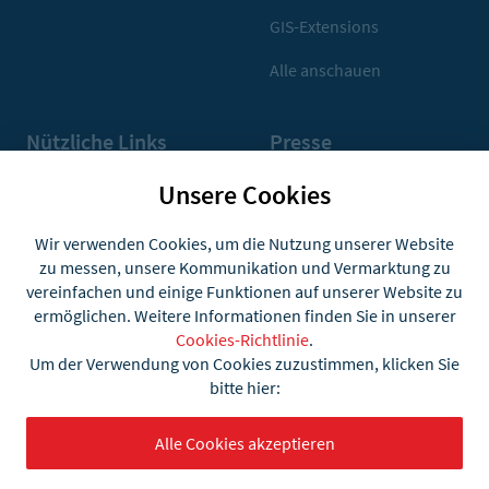
GIS-Extensions
Alle anschauen
Nützliche Links
Presse
Support und FAQ
Pressekontakt
Unsere Cookies
what3words-Nutzung
Pressematerialien
Wir verwenden Cookies, um die Nutzung unserer Website
zu messen, unsere Kommunikation und Vermarktung zu
Community
vereinfachen und einige Funktionen auf unserer Website zu
ermöglichen. Weitere Informationen finden Sie in unserer
Konto
Cookies-Richtlinie
.
Um der Verwendung von Cookies zuzustimmen, klicken Sie
bitte hier:
Alle Cookies akzeptieren