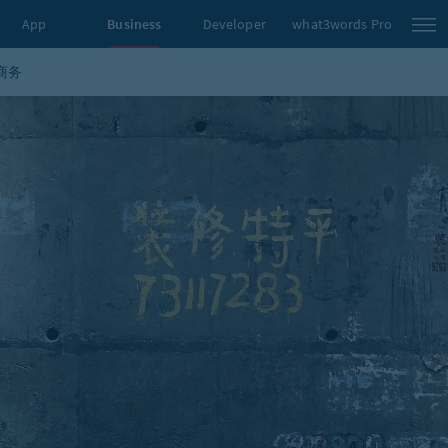
App
Business
Developer
what3words Pro
商务