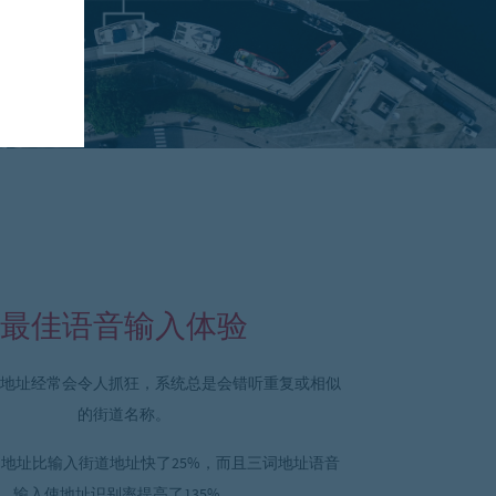
最佳语音输入体验
地址经常会令人抓狂，系统总是会错听重复或相似
的街道名称。
地址比输入街道地址快了25%，而且三词地址语音
输入使地址识别率提高了135%。