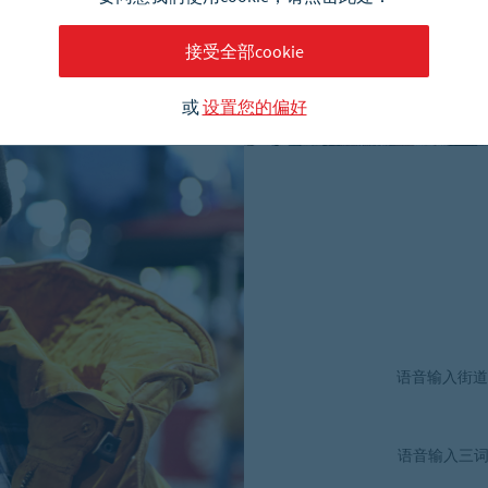
another language?
接受全部cookie
CHINESE
ENGLISH
或
设置您的偏好
语音输入街道
语音输入三词