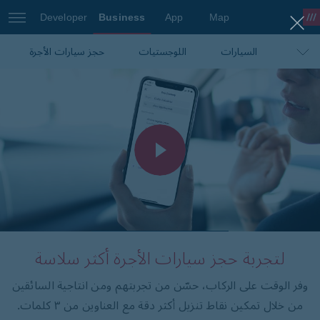
Developer
Business
App
Map
السيارات
اللوجستيات
what3words Pro
حجز سيارات الأجرة
التنقّل والخرائط
السفر
التجارة الإلكترونية
لتجربة حجز سيارات الأجرة أكثر سلاسة
وفر الوقت على الركاب، حسّن من تجربتهم ومن انتاجية السائقين
من خلال تمكين نقاط تنزيل أكثر دقة مع العناوين من ٣ كلمات.