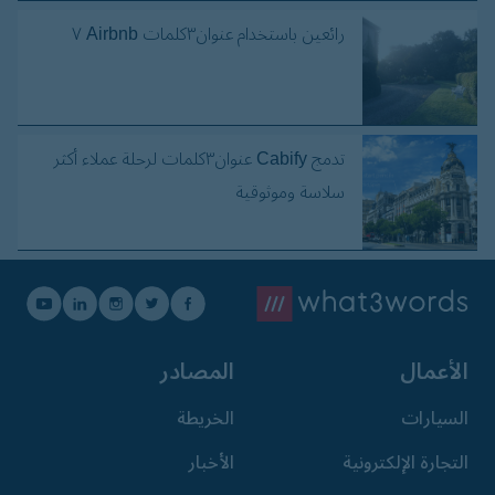
رائعين باستخدام عنوان٣كلمات Airbnb ٧
تدمج Cabify عنوان٣كلمات لرحلة عملاء أكثر
سلاسة وموثوقية
الأعمال
المصادر
السيارات
الخريطة
التجارة الإلكترونية
الأخبار