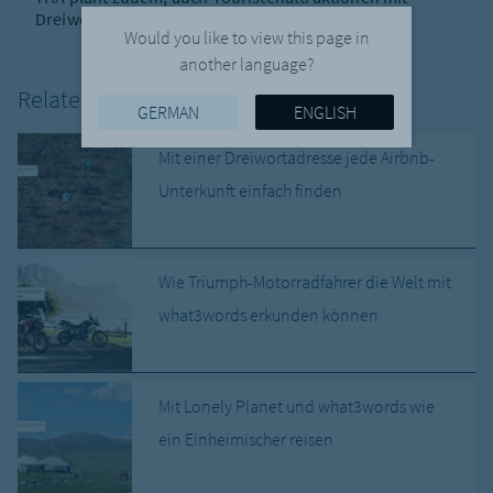
Dreiwortadressen auf seiner Website zu listen.
Would you like to view this page in
another language?
Related Posts
GERMAN
ENGLISH
Mit einer Dreiwortadresse jede Airbnb-
Unterkunft einfach finden
Wie Triumph-Motorradfahrer die Welt mit
what3words erkunden können
Mit Lonely Planet und what3words wie
ein Einheimischer reisen