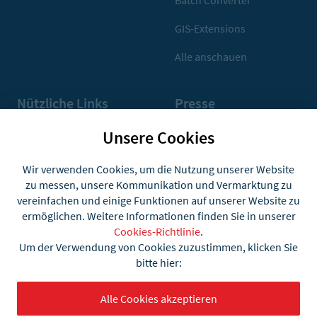
Batch Converter
GIS-Extensions
Alle anschauen
Nützliche Links
Presse
Support und FAQ
Pressekontakt
Unsere Cookies
what3words-Nutzung
Pressematerialien
Wir verwenden Cookies, um die Nutzung unserer Website
zu messen, unsere Kommunikation und Vermarktung zu
Community
vereinfachen und einige Funktionen auf unserer Website zu
ermöglichen. Weitere Informationen finden Sie in unserer
Konto
Cookies-Richtlinie
.
Um der Verwendung von Cookies zuzustimmen, klicken Sie
bitte hier:
Alle Cookies akzeptieren