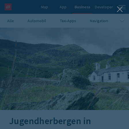
Map
App
Business
Developer
Alle
Automobil
Taxi-Apps
what3words Pro
Navigation
Tourismus
E-Commerce
Logistik
Notfalldienste
Regierung
GIS
Humanitäre Organisationen
UAVs
Blog
Jugendherbergen in