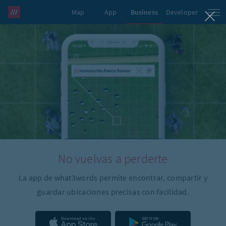
Map
App
Business
Developer
what3words Pro
No vuelvas a perderte
La app de what3words permite encontrar, compartir y
guardar ubicaciones precisas con facilidad.