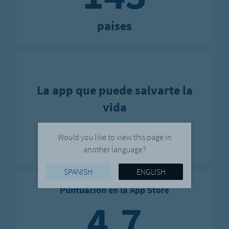
países
La app que puede salvarte la
vida
Would you like to view this page in
another language?
SPANISH
ENGLISH
Puntuación en la App Store
4.7