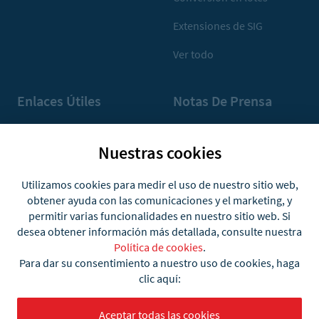
Extensiones de SIG
Ver todo
Enlaces Útiles
Notas De Prensa
Asistencia y preguntas
Medios de comunicación
frecuentes
Nuestras cookies
Recursos de prensa
Formas de utilizar la app
Utilizamos cookies para medir el uso de nuestro sitio web,
obtener ayuda con las comunicaciones y el marketing, y
Comunidad
permitir varias funcionalidades en nuestro sitio web. Si
desea obtener información más detallada, consulte nuestra
Cuenta
Política de cookies
.
Para dar su consentimiento a nuestro uso de cookies, haga
clic aquí:
Aceptar todas las cookies